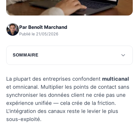
Par
Benoît Marchand
Publié le 21/05/2026
SOMMAIRE
Les tendances actuelles du marketing
omnicanal
La plupart des entreprises confondent
multicanal
Initiation pratique au marketing omnicanal
et omnicanal. Multiplier les points de contact sans
synchroniser les données client ne crée pas une
Questions fréquentes
expérience unifiée — cela crée de la friction.
L'intégration des canaux reste le levier le plus
sous-exploité.